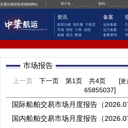
交通运输部政府辅助网站
资讯
备案
政策法规
吞吐量
干散货
运价备案
C
市场
班轮
订单
业绩
运力备案
C
金融
观点
数据
备案查询
S
市场报告
上一页
下一页
第
1页 共4页 [
更
65855037]
国际船舶交易市场月度报告（2026.0
国内船舶交易市场月度报告（2026.0