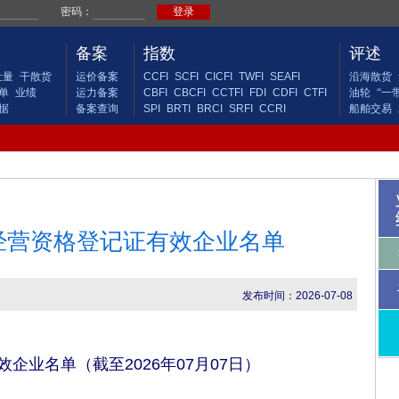
备案
指数
评述
吐量
干散货
运价备案
CCFI
SCFI
CICFI
TWFI
SEAFI
沿海散货
单
业绩
运力备案
CBFI
CBCFI
CCTFI
FDI
CDFI
CTFI
油轮
“一
据
备案查询
SPI
BRTI
BRCI
SRFI
CCRI
船舶交易
经营资格登记证有效企业名单
发布时间：2026-07-08
企业名单（截至2026年07月07日）