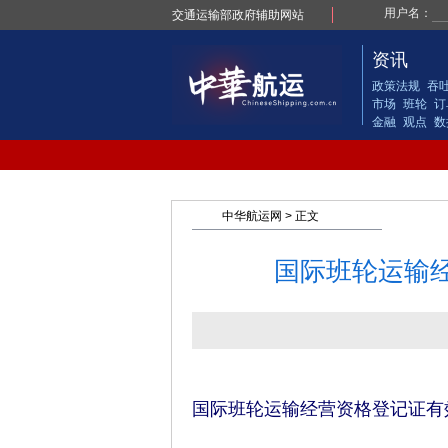
交通运输部政府辅助网站
资讯
政策法规
吞
市场
班轮
订
金融
观点
数
中华航运网
> 正文
国际班轮运输
国际班轮运输经营资格登记证有效